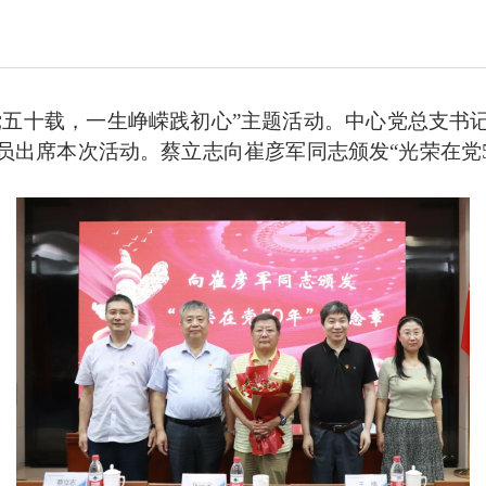
党五十载，一生峥嵘践初心”主题活动。中心党总支书
员出席本次活动。蔡立志
向崔彦军同志颁发
“光荣在党