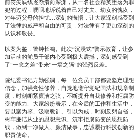
前丧失底线逐渐滑向深渊，从一名社会精英堕落为罪
犯的过程，哽咽地诉说着自己对丈夫、幼女的愧疚，
对年迈父母的担忧…深刻的悔悟，让大家深刻感受到
了法律的威严和自由的可贵，对法律有了更加深刻的
认识和敬畏。
以案为鉴，警钟长鸣。此次“沉浸式”警示教育，让参
加活动的党员干部内心受到极大震撼，深刻感受到
了“一念之差”带来“一墙之隔”的强烈反差。
院纪委书记方勤强调，每一位党员干部都要坚定理想
信念，加强党性修养，自觉地遵守党纪国法和规章制
度，时刻绷紧廉洁之弦，不断提升自我修养和拒腐防
变的能力。大家纷纷表示，在今后的工作和生活中，
要以案为鉴、汲取教训、引以为戒，时刻反躬自省，
树牢廉洁从业的思想意识、筑牢拒腐防变的思想防
线，做到干净做人、廉洁做事，忠诚履行科技创新的
职责使命。